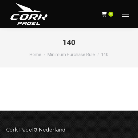
0
140
Je bent hier:
Home
Minimum Purchase Rule
140
Cork Padel® Nederland